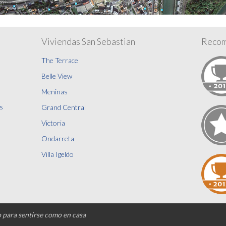
Viviendas San Sebastian
Recom
The Terrace
Belle View
Meninas
s
Grand Central
Victoria
Ondarreta
Villa Igeldo
o para sentirse como en casa