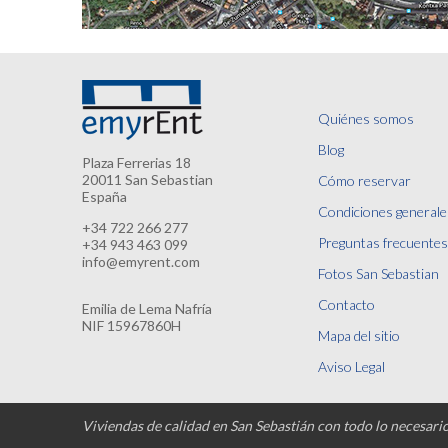
Quiénes somos
Blog
Plaza Ferrerias 18
20011 San Sebastian
Cómo reservar
España
Condiciones generale
+34 722 266 277
Preguntas frecuentes
+34 943 463 099
info@emyrent.com
Fotos San Sebastian
Contacto
Emilia de Lema Nafría
NIF 15967860H
Mapa del sitio
Aviso Legal
Viviendas de calidad en San Sebastián con todo lo necesari